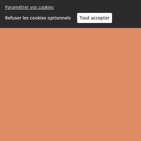
Paramétrer vos cookies
Refuser les cookies optionnels
Tout accepter
Connexion
Terminé
Le forum de discussion
343
212
Contributions
Participants